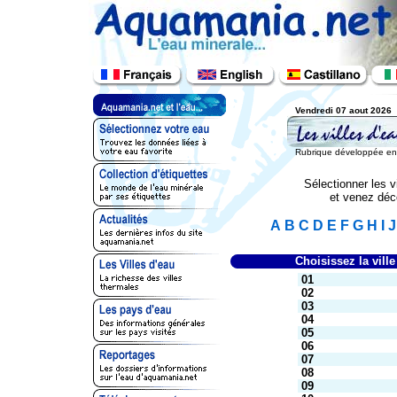
Vendredi 07 aout 2026
Rubrique développée en c
Sélectionner les vi
et venez déco
A
B
C
D
E
F
G
H
I
J
Choisissez la ville
01
02
03
04
05
06
07
08
09