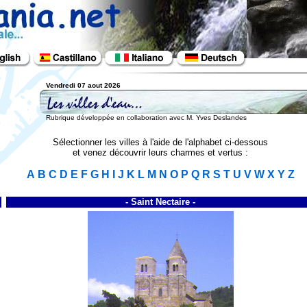
Vendredi 07 aout 2026
Rubrique développée en collaboration avec M. Yves Deslandes
Sélectionner les villes à l'aide de l'alphabet ci-dessous
et venez découvrir leurs charmes et vertus :
A
B
C
D
E
F
G
H
I
J
K
L
M
N
O
P
Q
R
S
T
U
V
W
X
Y
Z
- Saint Nectaire -