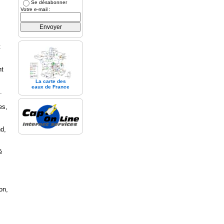
Se désabonner
Votre e-mail :
t
nt
La carte des
eaux de France
.
es,
nd,
é
on,