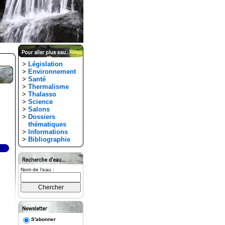
>
Législation
>
Environnement
>
Santé
>
Thermalisme
>
Thalasso
>
Science
>
Salons
>
Dossiers
thématiques
>
Informations
>
Bibliographie
Nom de l'eau :
S'abonner