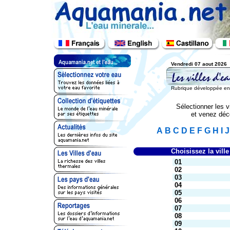
Vendredi 07 aout 2026
Rubrique développée en c
Sélectionner les vi
et venez déco
A
B
C
D
E
F
G
H
I
J
Choisissez la ville
01
02
03
04
05
06
07
08
09