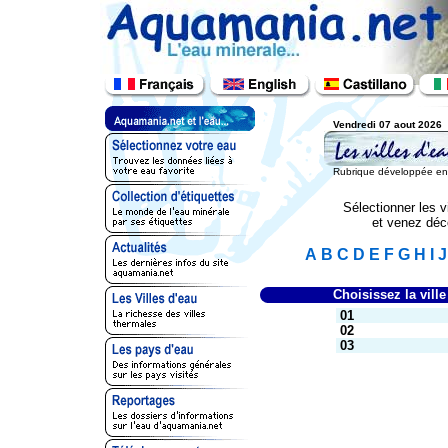
Vendredi 07 aout 2026
Rubrique développée en c
Sélectionner les vi
et venez déco
A
B
C
D
E
F
G
H
I
J
Choisissez la ville
01
02
03