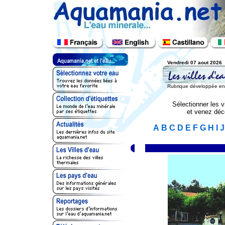
Vendredi 07 aout 2026
Rubrique développée en c
Sélectionner les vi
et venez déco
A
B
C
D
E
F
G
H
I
J