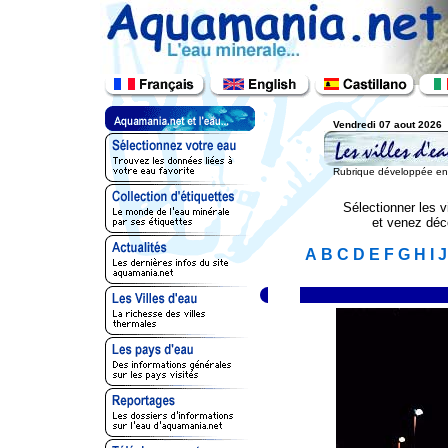
Vendredi 07 aout 2026
Rubrique développée en c
Sélectionner les vi
et venez déco
A
B
C
D
E
F
G
H
I
J