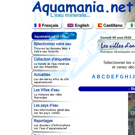
Samedi 08 aout 2026
Rubrique développée en c
Sélectionner les vi
et venez déco
A
B
C
D
E
F
G
H
I
J
- B