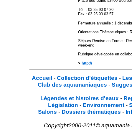
Place des Bains 52400 Bourbon
Tél. : 03 25 90 07 20
Fax : 03 25 90 03 57
Fermeture annuelle : 1 décembr
Orientations Thérapeutiques : R
Séjours Remise en Forme : Remi
week-end
Rubrique développée en collab
>
http://
Accueil
-
Collection d'étiquettes
-
Les
Club des aquamaniaques
-
Sugges
Légendes et histoires d'eaux
-
Re
Législation
-
Environnement
-
Salons
-
Dossiers thématiques
-
In
Copyright2000-2011© aquamania.net