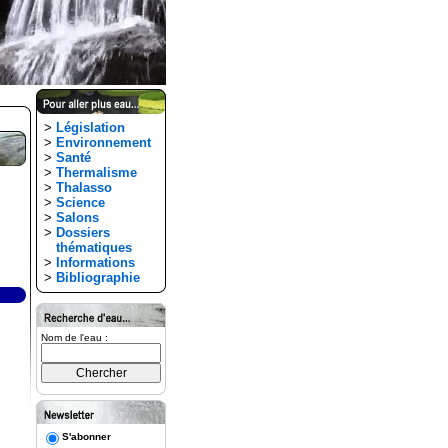
>
Législation
>
Environnement
>
Santé
>
Thermalisme
>
Thalasso
>
Science
>
Salons
>
Dossiers
thématiques
>
Informations
>
Bibliographie
Nom de l'eau :
S'abonner