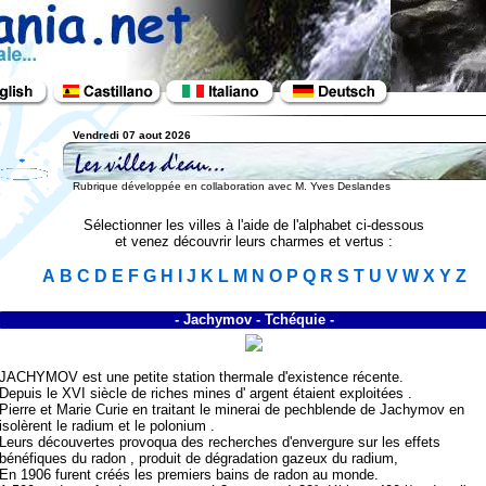
Vendredi 07 aout 2026
Rubrique développée en collaboration avec M. Yves Deslandes
Sélectionner les villes à l'aide de l'alphabet ci-dessous
et venez découvrir leurs charmes et vertus :
A
B
C
D
E
F
G
H
I
J
K
L
M
N
O
P
Q
R
S
T
U
V
W
X
Y
Z
- Jachymov - Tchéquie -
JACHYMOV est une petite station thermale d'existence récente.
Depuis le XVI siècle de riches mines d' argent étaient exploitées .
Pierre et Marie Curie en traitant le minerai de pechblende de Jachymov en
isolèrent le radium et le polonium .
Leurs découvertes provoqua des recherches d'envergure sur les effets
bénéfiques du radon , produit de dégradation gazeux du radium,
En 1906 furent créés les premiers bains de radon au monde.