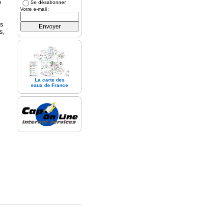
e
Se désabonner
Votre e-mail :
es
s,
La carte des
eaux de France