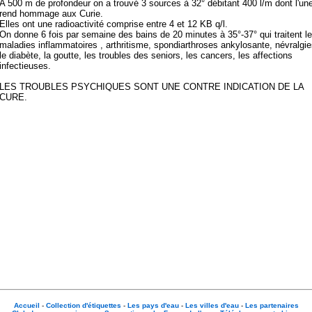
A 500 m de profondeur on a trouvé 3 sources à 32° débitant 400 l/m dont l'un
rend hommage aux Curie.
Elles ont une radioactivité comprise entre 4 et 12 KB q/l.
On donne 6 fois par semaine des bains de 20 minutes à 35°-37° qui traitent l
maladies inflammatoires , arthritisme, spondiarthroses ankylosante, névralgie
le diabète, la goutte, les troubles des seniors, les cancers, les affections
infectieuses.
LES TROUBLES PSYCHIQUES SONT UNE CONTRE INDICATION DE LA
CURE.
Accueil
-
Collection d'étiquettes
-
Les pays d'eau
-
Les villes d'eau
-
Les partenaires