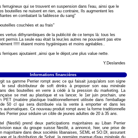
s ferrugineux qui se trouvent en suspension dans l'eau, ainsi que le
es bouteilles ne nuisent en rien, au contraire, Ils augmentent les
ifiantes en combatant la faiblesse du sang"
bouteilles couchées et au frais"
les vertus dithyrambiques de la publicité de ce temps là: tous les
nt permis.La seule eau était la leur,les autres ne pouvaient pas etre
ément !!!!! étaient moins hygiéniques et moins agréables..
 ferriques ajoutaient ,ainsi que le dépot,une plus value nette.
Y.Deslandes
Informations financières
argit sa gamme Perrier rompt avec ce qui faisait jusqu'alors son signe
 : le seul distributeur de soft drinks à proposer son eau minérale
ans des bouteilles en verre à cédé à la pression du marketing. La
ançaise se met au plastique et va lancer, le 1er juin prochain, une
en PET (matière plastique traditionnellement utilisée dans l'emballage
 de 50 cl qui sera distribuée via la vente à emporter et dans les
urs automatiques. Ce nouveau produit rompt avec la forme traditionnelle
les Perrier pour séduire un cible de jeunes adultes de 20 à 35 ans.
ttel (Nestlé) prend deux participations majoritaires au Liban Perrier
 division eaux du groupe suisse Nestlé, a annoncé, hier, une prise de
ion majoritaire dans deux sociétés libanaises, SEML et SO.DI, assurant
llage et la distribution de Sohat, la première marque d'eau minérale du