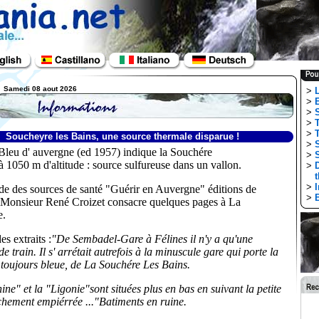
Samedi 08 aout 2026
>
>
>
>
>
Soucheyre les Bains, une source thermale disparue !
>
Bleu d' auvergne (ed 1957) indique la Souchére
>
à 1050 m d'altitude : source sulfureuse dans un vallon.
>
th
>
e des sources de santé "Guérir en Auvergne" éditions de
>
Monsieur René Croizet consacre quelques pages à La
e.
es extraits :
"De Sembadel-Gare à Félines il n'y a qu'une
e train. Il s' arrétait autrefois à la minuscule gare qui porte la
 toujours bleue, de La Souchére Les Bains.
ne" et la "Ligonie"sont situées plus en bas en suivant la petite
ichement empiérrée ..."Batiments en ruine.