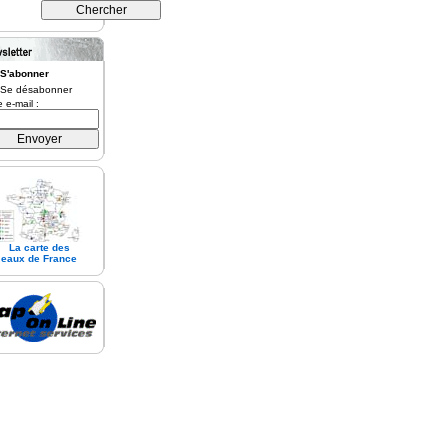
S'abonner
Se désabonner
e e-mail :
La carte des
eaux de France