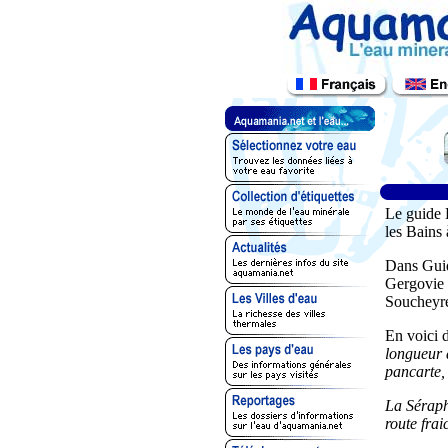
Le guide 
les Bains 
Dans Guid
Gergovie 
Soucheyr
En voici d
longueur d
pancarte,
La Séraphi
route fra