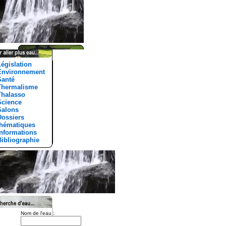
Législation
Environnement
Santé
Thermalisme
Thalasso
Science
Salons
Dossiers
ématiques
Informations
Bibliographie
Nom de l'eau :