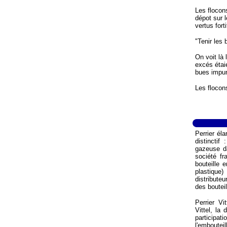
Les flocon
dépot sur l
vertus fort
"Tenir les 
On voit là 
excés étaie
bues impun
Les flocons
Perrier él
distinctif
gazeuse d
société fr
bouteille 
plastique)
distribute
des bouteil
Perrier Vi
Vittel, la
participat
l'emboutei