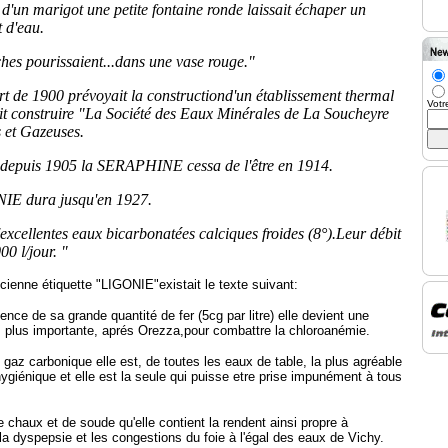
 d'un marigot une petite fontaine ronde laissait échaper un
t d'eau.
hes pourissaient...dans une vase rouge."
t de 1900 prévoyait la constructiond'un établissement thermal
Votr
it construire "La Société des Eaux Minérales de La Soucheyre
s et Gazeuses.
 depuis 1905 la SERAPHINE cessa de l'être en 1914.
IE dura jusqu'en 1927.
excellentes eaux bicarbonatées calciques froides (8°).Leur débit
00 l/jour. "
cienne étiquette "LIGONIE"existait le texte suivant:
ence de sa grande quantité de fer (5cg par litre) elle devient une
 plus importante, aprés Orezza,pour combattre la chloroanémie.
 gaz carbonique elle est, de toutes les eaux de table, la plus agréable
hygiénique et elle est la seule qui puisse etre prise impunément à tous
 chaux et de soude qu'elle contient la rendent ainsi propre à
la dyspepsie et les congestions du foie à l'égal des eaux de Vichy.